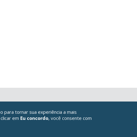
o para tornar sua experiência a mais
 clicar em
Eu concordo
, você consente com