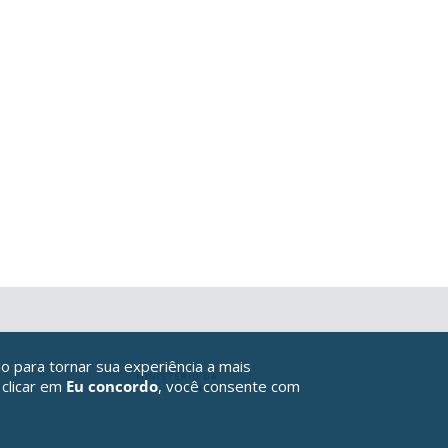
o para tornar sua experiência a mais
 clicar em
Eu concordo
, você consente com