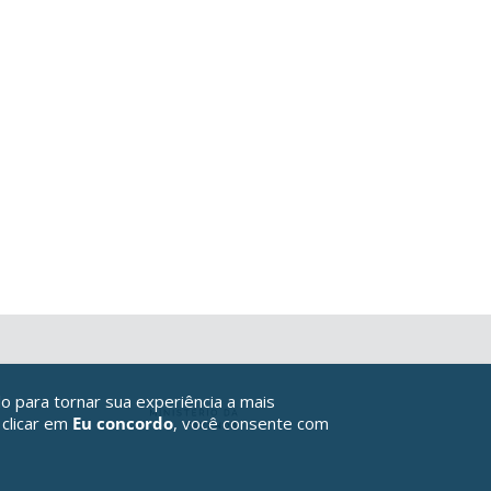
o para tornar sua experiência a mais
 clicar em
Eu concordo
, você consente com