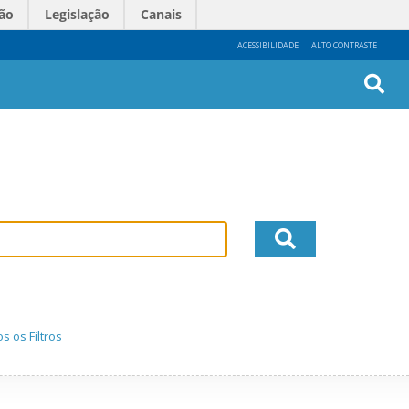
ão
Legislação
Canais
ACESSIBILIDADE
ALTO CONTRASTE
Busc
Avan
s os Filtros