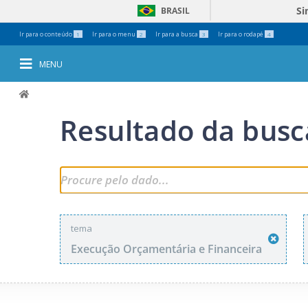
Si
BRASIL
Ferramentas
Ir para o conteúdo
Ir para o menu
Ir para a busca
Ir para o rodapé
1
2
3
4
Pessoais
MENU
Resultado da busc
tema
Execução Orçamentária e Financeira