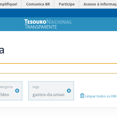
mplifique!
Comunica BR
Participe
Acesso à informaç
a
ategoria
tags
Vídeo
gastos-da-uniao
Limpar todos os Filt