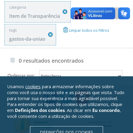
categoria
Item de Transparência
tags
Limpar todos os Filtros
gastos-da-uniao
0 resultados encontrados
Ordenar por:
Usamos
cookies
para armazenar informações sobre
como você usa o nosso site e as páginas que visita. Tudo
para tornar sua experiência a mais agradável possível.
Para entender os tipos de cookies que utilizamos, clique
em
Definições dos cookies
. Ao clicar em
Eu concordo
,
você consente com a utilização de cookies.
DEFINIÇÕES DOS COOKIES