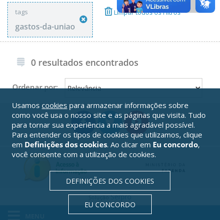
tags
Limpar todos os Filtros
gastos-da-uniao
0 resultados encontrados
Ordenar por:
Usamos
cookies
para armazenar informações sobre
como você usa o nosso site e as páginas que visita. Tudo
para tornar sua experiência a mais agradável possível.
Para entender os tipos de cookies que utilizamos, clique
em
Definições dos cookies
. Ao clicar em
Eu concordo
,
você consente com a utilização de cookies.
DEFINIÇÕES DOS COOKIES
Serpro
Solução
EU CONCORDO
MENU