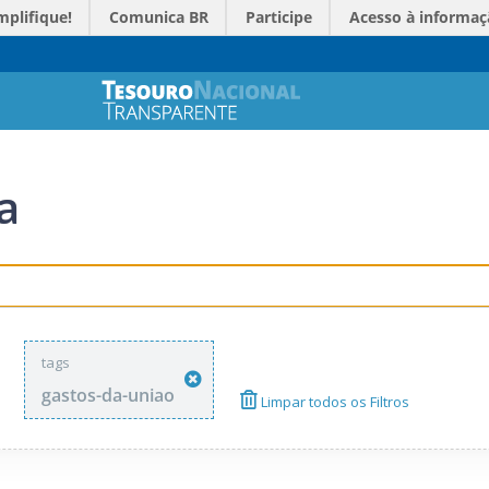
mplifique!
Comunica BR
Participe
Acesso à informaç
a
tags
gastos-da-uniao
Limpar todos os Filtros