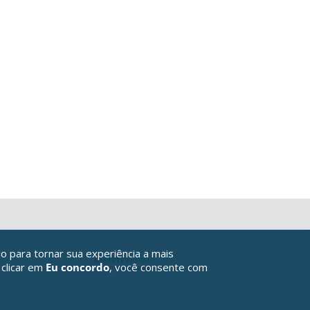
o para tornar sua experiência a mais
 clicar em
Eu concordo
, você consente com