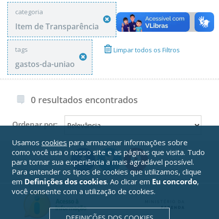
categoria
Item de Transparência
tags
Limpar todos os Filtros
gastos-da-uniao
0 resultados encontrados
Ordenar por:
Usamos
cookies
para armazenar informações sobre
como você usa o nosso site e as páginas que visita. Tudo
para tornar sua experiência a mais agradável possível.
Para entender os tipos de cookies que utilizamos, clique
em
Definições dos cookies
. Ao clicar em
Eu concordo
,
você consente com a utilização de cookies.
DEFINIÇÕES DOS COOKIES