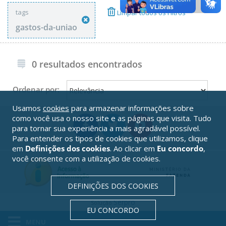
tags
Limpar todos os Filtros
gastos-da-uniao
0 resultados encontrados
Ordenar por:
Usamos
cookies
para armazenar informações sobre
como você usa o nosso site e as páginas que visita. Tudo
para tornar sua experiência a mais agradável possível.
Para entender os tipos de cookies que utilizamos, clique
em
Definições dos cookies
. Ao clicar em
Eu concordo
,
você consente com a utilização de cookies.
DEFINIÇÕES DOS COOKIES
Serpro
Solução
EU CONCORDO
MENU