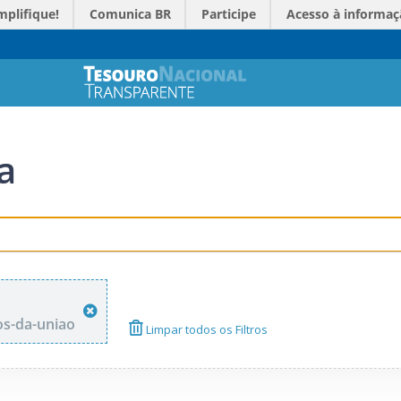
mplifique!
Comunica BR
Participe
Acesso à informaç
a
os-da-uniao
Limpar todos os Filtros