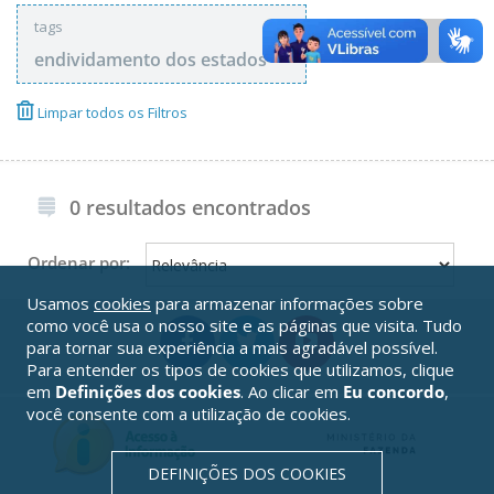
tags
endividamento dos estados
Limpar todos os Filtros
0 resultados encontrados
Ordenar por:
Usamos
cookies
para armazenar informações sobre
como você usa o nosso site e as páginas que visita. Tudo
para tornar sua experiência a mais agradável possível.
Para entender os tipos de cookies que utilizamos, clique
em
Definições dos cookies
. Ao clicar em
Eu concordo
,
você consente com a utilização de cookies.
DEFINIÇÕES DOS COOKIES