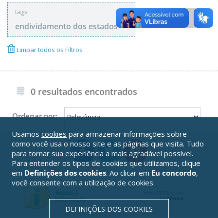
tags
endividamento dos estados
Limpar todos os Filtros
0 resultados encontrados
Ordenar por:
Usamos
cookies
para armazenar informações sobre
como você usa o nosso site e as páginas que visita. Tudo
para tornar sua experiência a mais agradável possível.
Para entender os tipos de cookies que utilizamos, clique
em
Definições dos cookies
. Ao clicar em
Eu concordo
,
você consente com a utilização de cookies.
DEFINIÇÕES DOS COOKIES