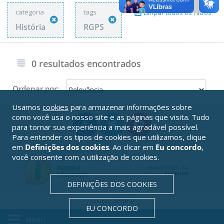
categoria
tags
Limpar todos os Filtros
História
RGPS
0 resultados encontrados
Ordenar por:
Usamos
cookies
para armazenar informações sobre
como você usa o nosso site e as páginas que visita. Tudo
para tornar sua experiência a mais agradável possível.
Para entender os tipos de cookies que utilizamos, clique
em
Definições dos cookies
. Ao clicar em
Eu concordo
,
você consente com a utilização de cookies.
DEFINIÇÕES DOS COOKIES
Serpro
Solução
EU CONCORDO
MENU