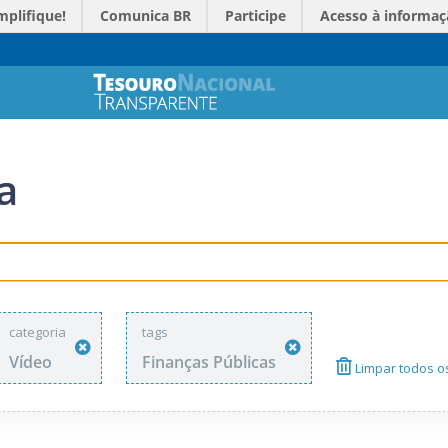
mplifique!
Comunica BR
Participe
Acesso à informaç
a
categoria
tags
Vídeo
Finanças Públicas
Limpar todos os