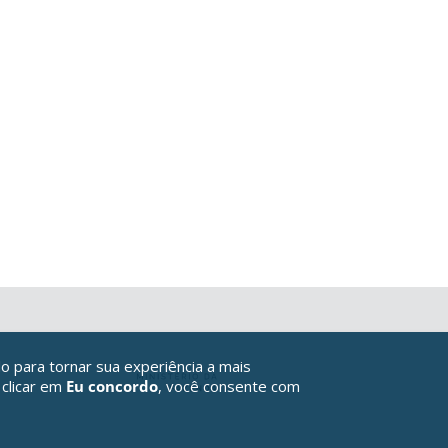
o para tornar sua experiência a mais
 clicar em
Eu concordo
, você consente com