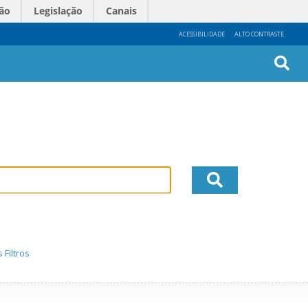
ão
Legislação
Canais
ACESSIBILIDADE
ALTO CONTRASTE
Busc
Avan
 Filtros