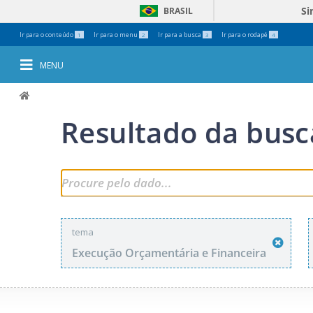
Si
BRASIL
Ferramentas
Ir para o conteúdo
Ir para o menu
Ir para a busca
Ir para o rodapé
1
2
3
4
Pessoais
MENU
Resultado da busc
tema
Execução Orçamentária e Financeira