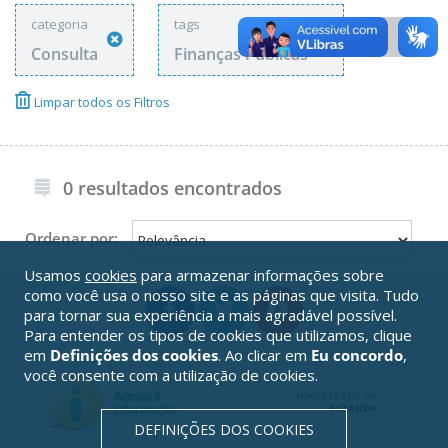
categoria
tags
Consulta
Finanças Públicas
Limpar todos os Filtros
0 resultados encontrados
Ordenar por:
Usamos
cookies
para armazenar informações sobre
como você usa o nosso site e as páginas que visita. Tudo
para tornar sua experiência a mais agradável possível.
Para entender os tipos de cookies que utilizamos, clique
em
Definições dos cookies
. Ao clicar em
Eu concordo
,
você consente com a utilização de cookies.
DEFINIÇÕES DOS COOKIES