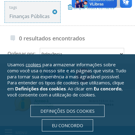
tags
Limpar todos os Filtros
Finanças Públicas
0 resultados encontrados
Ordenar por:
Usamos
cookies
para armazenar informações sobre
como você usa o nosso site e as páginas que visita. Tudo
para tornar sua experiência a mais agradável possível.
Para entender os tipos de cookies que utilizamos, clique
em
Definições dos cookies
. Ao clicar em
Eu concordo
,
você consente com a utilização de cookies.
DEFINIÇÕES DOS COOKIES
Serpro
Solução
EU CONCORDO
MENU