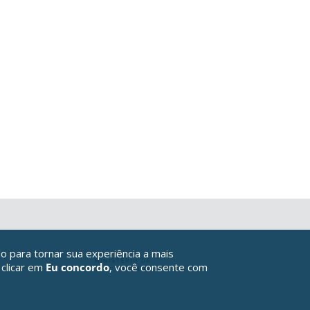
o para tornar sua experiência a mais
 clicar em
Eu concordo
, você consente com