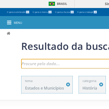
Si
BRASIL
Ferramentas
Ir para o conteúdo
Ir para o menu
Ir para a busca
Ir para o rodapé
1
2
3
4
Pessoais
MENU
Resultado da busc
tema
categoria
Estados e Municípios
História