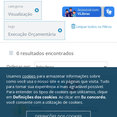
categoria
Visualização
tags
Limpar todos os Filtros
Execução Orçamentária
0 resultados encontrados
Ordenar por:
Usamos
cookies
para armazenar informações sobre
como você usa o nosso site e as páginas que visita. Tudo
para tornar sua experiência a mais agradável possível.
Para entender os tipos de cookies que utilizamos, clique
em
Definições dos cookies
. Ao clicar em
Eu concordo
,
você consente com a utilização de cookies.
DEFINIÇÕES DOS COOKIES