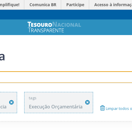
mplifique!
Comunica BR
Participe
Acesso à informaç
a
tags
cia
Execução Orçamentária
Limpar todos os