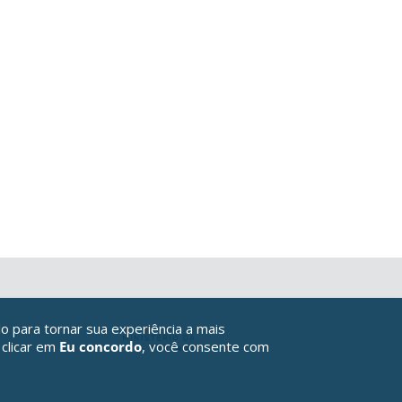
o para tornar sua experiência a mais
 clicar em
Eu concordo
, você consente com