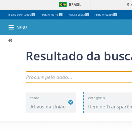
Si
BRASIL
Ferramentas
Ir para o conteúdo
Ir para o menu
Ir para a busca
Ir para o rodapé
1
2
3
4
Pessoais
MENU
Resultado da busc
tema
categoria
Ativos da União
Item de Transparên