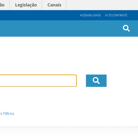
ão
Legislação
Canais
ACESSIBILIDADE
ALTO CONTRASTE
Busc
Avan
 Filtros