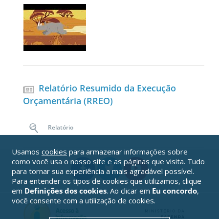
Relatório Resumido da Execução
Orçamentária (RREO)
Relatório
Usamos
cookies
para armazenar informações sobre
como você usa o nosso site e as páginas que visita. Tudo
para tornar sua experiência a mais agradável possível.
Para entender os tipos de cookies que utilizamos, clique
em
Definições dos cookies
. Ao clicar em
Eu concordo
,
você consente com a utilização de cookies.