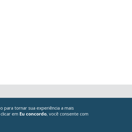
o para tornar sua experiência a mais
 clicar em
Eu concordo
, você consente com