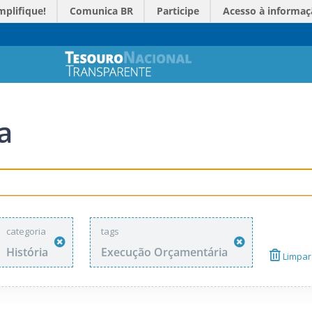
mplifique!
Comunica BR
Participe
Acesso à informaç
a
categoria
tags
História
Execução Orçamentária
Limpar 