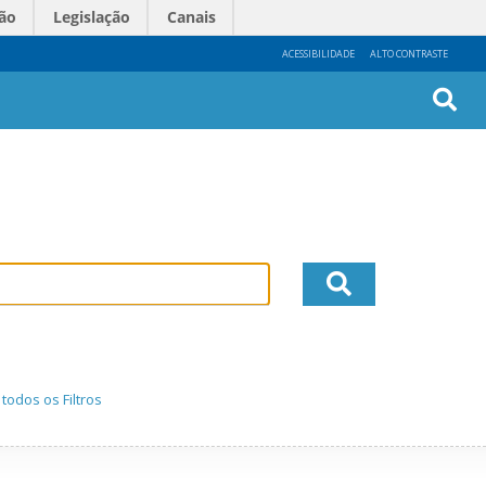
ão
Legislação
Canais
ACESSIBILIDADE
ALTO CONTRASTE
Busc
Avan
todos os Filtros