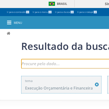
Si
BRASIL
Ferramentas
Ir para o conteúdo
Ir para o menu
Ir para a busca
Ir para o rodapé
1
2
3
4
Pessoais
MENU
Resultado da busc
tema
Execução Orçamentária e Financeira