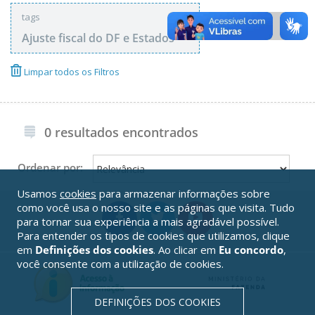
tags
Ajuste fiscal do DF e Estados
Limpar todos os Filtros
0 resultados encontrados
Ordenar por:
Usamos
cookies
para armazenar informações sobre
como você usa o nosso site e as páginas que visita. Tudo
para tornar sua experiência a mais agradável possível.
Para entender os tipos de cookies que utilizamos, clique
em
Definições dos cookies
. Ao clicar em
Eu concordo
,
você consente com a utilização de cookies.
DEFINIÇÕES DOS COOKIES