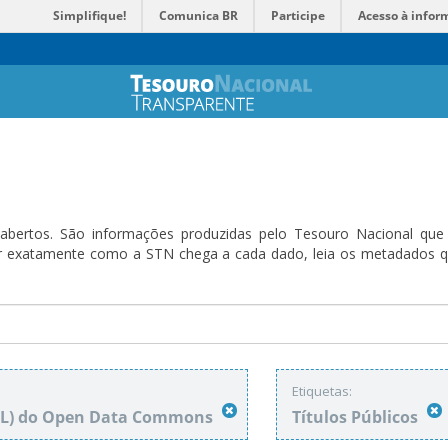
Simplifique!
Comunica BR
Participe
Acesso à infor
bertos. São informações produzidas pelo Tesouro Nacional que sã
ender exatamente como a STN chega a cada dado, leia os metadado
Etiquetas:
DbL) do Open Data Commons
Títulos Públicos