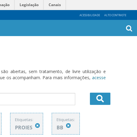
mação
Legislação
Canais
ACESSIBILIDADE
ALTO CONTRASTE
Busca
Avanç
o abertas, sem tratamento, de livre utilização e
s que os acompanham. Para mais informações,
acesse
Etiquetas:
Etiquetas:
PROIES
BB