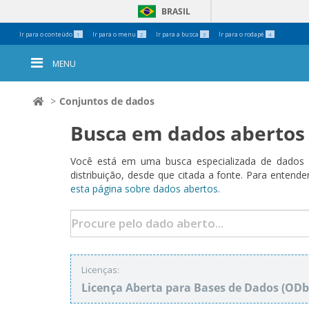
BRASIL
Ferramentas
Ir para o conteúdo
Ir para o menu
Ir para a busca
Ir para o rodapé
1
2
3
4
Pessoais
MENU
Conjuntos de dados
Busca em dados abertos
Você está em uma busca especializada de dados a
distribuição, desde que citada a fonte. Para ent
esta página sobre dados abertos.
Licenças:
Licença Aberta para Bases de Dados (O