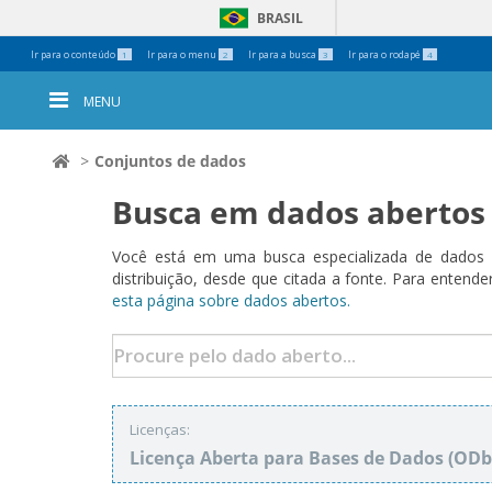
BRASIL
Ferramentas
Ir para o conteúdo
Ir para o menu
Ir para a busca
Ir para o rodapé
1
2
3
4
Pessoais
MENU
Conjuntos de dados
Busca em dados abertos
Você está em uma busca especializada de dados a
distribuição, desde que citada a fonte. Para ent
esta página sobre dados abertos.
Licenças:
Licença Aberta para Bases de Dados (O