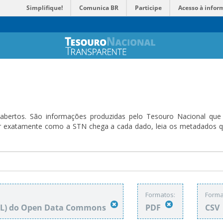
Simplifique!
Comunica BR
Participe
Acesso à infor
bertos. São informações produzidas pelo Tesouro Nacional que sã
ender exatamente como a STN chega a cada dado, leia os metadado
Formatos:
Forma
DbL) do Open Data Commons
PDF
CSV