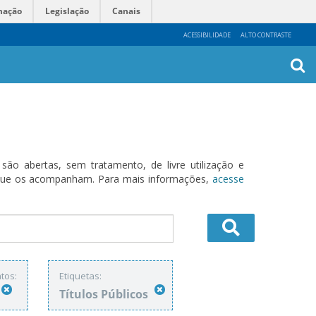
mação
Legislação
Canais
ACESSIBILIDADE
ALTO CONTRASTE
Busca
Avanç
o abertas, sem tratamento, de livre utilização e
s que os acompanham. Para mais informações,
acesse
tos:
Etiquetas:
Títulos Públicos