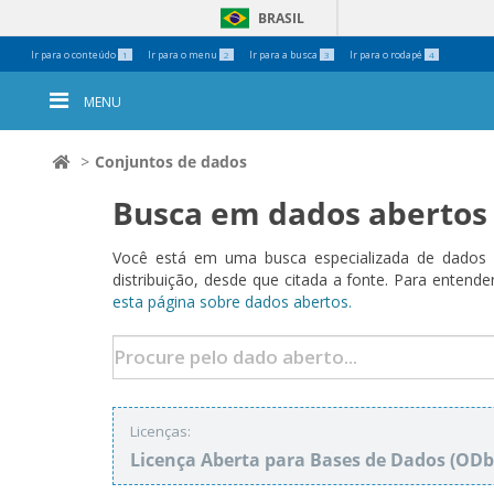
BRASIL
Ferramentas
Ir para o conteúdo
Ir para o menu
Ir para a busca
Ir para o rodapé
1
2
3
4
Pessoais
MENU
Conjuntos de dados
Busca em dados abertos
Você está em uma busca especializada de dados a
distribuição, desde que citada a fonte. Para ent
esta página sobre dados abertos.
Licenças:
Licença Aberta para Bases de Dados (O