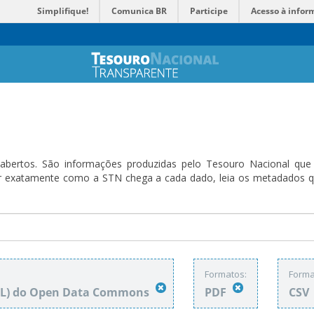
Simplifique!
Comunica BR
Participe
Acesso à infor
bertos. São informações produzidas pelo Tesouro Nacional que sã
ender exatamente como a STN chega a cada dado, leia os metadado
Formatos:
Forma
DbL) do Open Data Commons
PDF
CSV