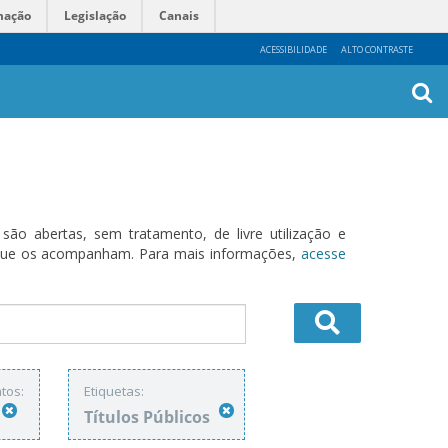
mação
Legislação
Canais
ACESSIBILIDADE
ALTO CONTRASTE
Busca
Avanç
o abertas, sem tratamento, de livre utilização e
s que os acompanham. Para mais informações,
acesse
tos:
Etiquetas:
Títulos Públicos