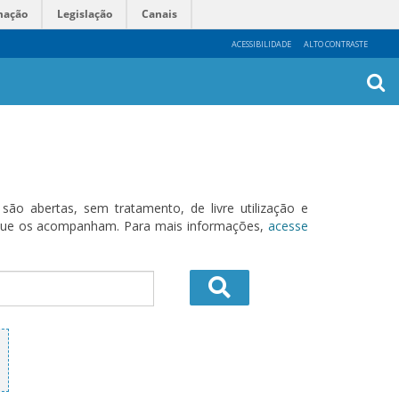
mação
Legislação
Canais
ACESSIBILIDADE
ALTO CONTRASTE
Busca
Avanç
o abertas, sem tratamento, de livre utilização e
s que os acompanham. Para mais informações,
acesse