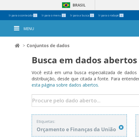
BRASIL
Ferramentas
Ir para o conteúdo
Ir para o menu
Ir para a busca
Ir para o rodapé
1
2
3
4
Pessoais
MENU
Conjuntos de dados
Busca em dados abertos
Você está em uma busca especializada de dados a
distribuição, desde que citada a fonte. Para ent
esta página sobre dados abertos.
Etiquetas:
Orçamento e Finanças da União