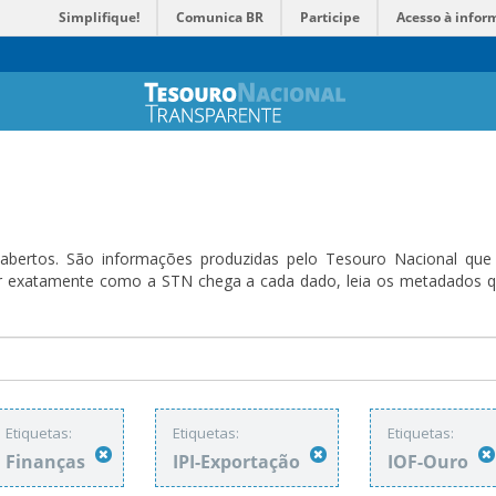
Simplifique!
Comunica BR
Participe
Acesso à infor
bertos. São informações produzidas pelo Tesouro Nacional que sã
ender exatamente como a STN chega a cada dado, leia os metadado
Etiquetas:
Etiquetas:
Etiquetas:
Finanças
IPI-Exportação
IOF-Ouro