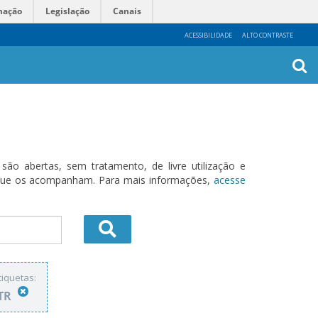
mação
Legislação
Canais
ACESSIBILIDADE
ALTO CONTRASTE
Busca
Avanç
o abertas, sem tratamento, de livre utilização e
s que os acompanham. Para mais informações,
acesse
tiquetas:
ITR