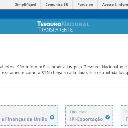
Simplifique!
Comunica BR
Participe
Acesso à infor
bertos. São informações produzidas pelo Tesouro Nacional que sã
ender exatamente como a STN chega a cada dado, leia os metadado
Etiquetas:
E
e Finanças da União
IPI-Exportação