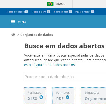
BRASIL
Ferramentas
Ir para o conteúdo
Ir para o menu
Ir para a busca
Ir para o rodapé
1
2
3
4
Pessoais
MENU
Conjuntos de dados
Busca em dados abertos
Você está em uma busca especializada de dados a
distribuição, desde que citada a fonte. Para ent
esta página sobre dados abertos.
Formatos:
Formatos:
Etiquetas:
XLSX
PDF
Orçamento 