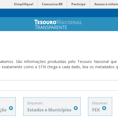
Simplifique!
Comunica BR
Participe
Acesso à infor
bertos. São informações produzidas pelo Tesouro Nacional que sã
ender exatamente como a STN chega a cada dado, leia os metadado
Etiquetas:
Etiquetas:
ação
Estados e Municípios
FEX