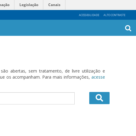
mação
Legislação
Canais
ACESSIBILIDADE
ALTO CONTRASTE
Busca
Avanç
o abertas, sem tratamento, de livre utilização e
s que os acompanham. Para mais informações,
acesse