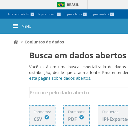
BRASIL
Ferramentas
Ir para o conteúdo
Ir para o menu
Ir para a busca
Ir para o rodapé
1
2
3
4
Pessoais
MENU
Conjuntos de dados
Busca em dados abertos
Você está em uma busca especializada de dados a
distribuição, desde que citada a fonte. Para ent
esta página sobre dados abertos.
Formatos:
Formatos:
Etiquetas:
CSV
PDF
IPI-Export