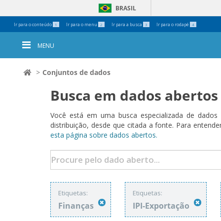
BRASIL
Ferramentas
Ir para o conteúdo
Ir para o menu
Ir para a busca
Ir para o rodapé
1
2
3
4
Pessoais
MENU
Conjuntos de dados
Busca em dados abertos
Você está em uma busca especializada de dados a
distribuição, desde que citada a fonte. Para ent
esta página sobre dados abertos.
Etiquetas:
Etiquetas:
Finanças
IPI-Exportação