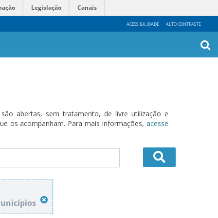
mação
Legislação
Canais
ACESSIBILIDADE
ALTO CONTRASTE
Busca
Avanç
o abertas, sem tratamento, de livre utilização e
s que os acompanham. Para mais informações,
acesse
Municípios