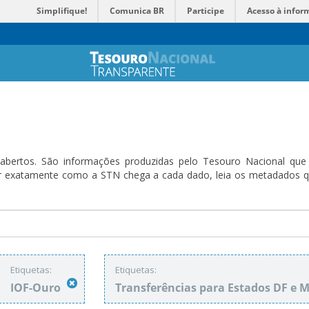
Simplifique!
Comunica BR
Participe
Acesso à infor
bertos. São informações produzidas pelo Tesouro Nacional que sã
ender exatamente como a STN chega a cada dado, leia os metadado
Etiquetas:
Etiquetas:
IOF-Ouro
Transferências para Estados DF e 