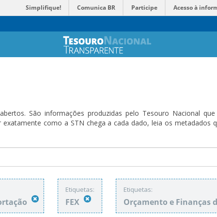
Simplifique!
Comunica BR
Participe
Acesso à infor
bertos. São informações produzidas pelo Tesouro Nacional que sã
ender exatamente como a STN chega a cada dado, leia os metadado
:
Etiquetas:
Etiquetas:
portação
FEX
Orçamento e Finanças 