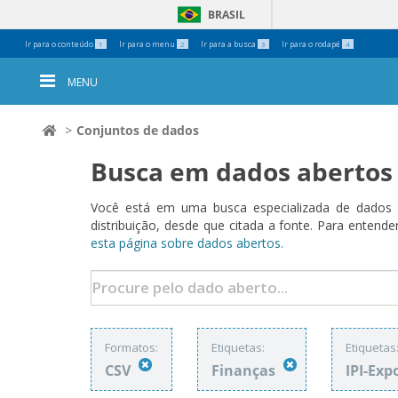
BRASIL
Ferramentas
Ir para o conteúdo
Ir para o menu
Ir para a busca
Ir para o rodapé
1
2
3
4
Pessoais
MENU
Conjuntos de dados
Busca em dados abertos
Você está em uma busca especializada de dados a
distribuição, desde que citada a fonte. Para ent
esta página sobre dados abertos.
Formatos:
Etiquetas:
Etiquetas
CSV
Finanças
IPI-Ex