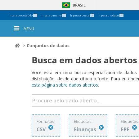
BRASIL
Ferramentas
Ir para o conteúdo
Ir para o menu
Ir para a busca
Ir para o rodapé
1
2
3
4
Pessoais
MENU
Conjuntos de dados
Busca em dados abertos
Você está em uma busca especializada de dados a
distribuição, desde que citada a fonte. Para ent
esta página sobre dados abertos.
Formatos:
Etiquetas:
Etiquetas
CSV
Finanças
FPE