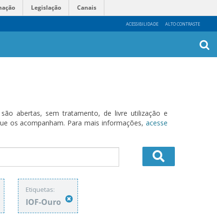
mação
Legislação
Canais
ACESSIBILIDADE
ALTO CONTRASTE
Busca
Avanç
o abertas, sem tratamento, de livre utilização e
s que os acompanham. Para mais informações,
acesse
Etiquetas:
IOF-Ouro