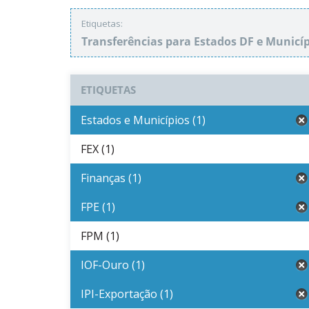
Etiquetas:
Transferências para Estados DF e Municí
ETIQUETAS
Estados e Municípios (1)
FEX (1)
Finanças (1)
FPE (1)
FPM (1)
IOF-Ouro (1)
IPI-Exportação (1)