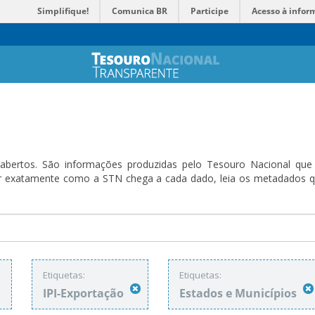
Simplifique!
Comunica BR
Participe
Acesso à infor
bertos. São informações produzidas pelo Tesouro Nacional que sã
ender exatamente como a STN chega a cada dado, leia os metadado
:
Etiquetas:
Etiquetas:
IPI-Exportação
Estados e Municípios