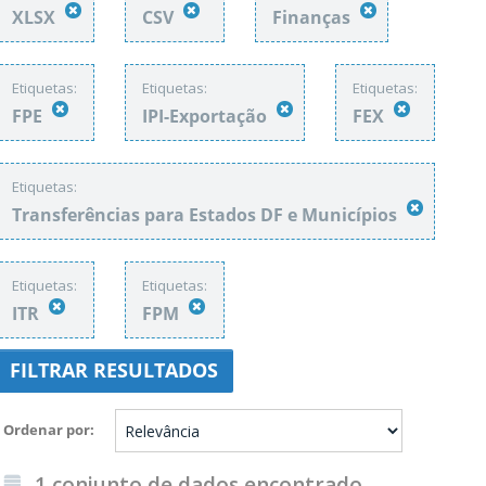
XLSX
CSV
Finanças
Etiquetas:
Etiquetas:
Etiquetas:
FPE
IPI-Exportação
FEX
Etiquetas:
Transferências para Estados DF e Municípios
Etiquetas:
Etiquetas:
ITR
FPM
FILTRAR RESULTADOS
Ordenar por
1 conjunto de dados encontrado