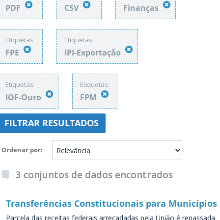
PDF
CSV
Finanças
Etiquetas:
Etiquetas:
FPE
IPI-Exportação
Etiquetas:
Etiquetas:
IOF-Ouro
FPM
FILTRAR RESULTADOS
Ordenar por
3 conjuntos de dados encontrados
Transferências Constitucionais para Municípios
Parcela das receitas federais arrecadadas pela União é repassada