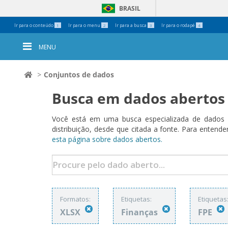
BRASIL
Ferramentas
Ir para o conteúdo
Ir para o menu
Ir para a busca
Ir para o rodapé
1
2
3
4
Pessoais
MENU
Conjuntos de dados
Busca em dados abertos
Você está em uma busca especializada de dados a
distribuição, desde que citada a fonte. Para ent
esta página sobre dados abertos.
Formatos:
Etiquetas:
Etiquetas
XLSX
Finanças
FPE