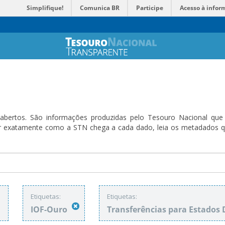
Simplifique!
Comunica BR
Participe
Acesso à infor
bertos. São informações produzidas pelo Tesouro Nacional que sã
ender exatamente como a STN chega a cada dado, leia os metadado
:
Etiquetas:
Etiquetas:
IOF-Ouro
Transferências para Estados 