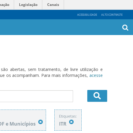
mação
Legislação
Canais
ACESSIBILIDADE
ALTO CONTRASTE
Busca
Avanç
o abertas, sem tratamento, de livre utilização e
s que os acompanham. Para mais informações,
acesse
Etiquetas:
DF e Municípios
ITR