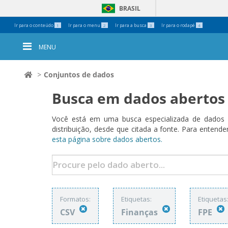
BRASIL
Ferramentas
Ir para o conteúdo
Ir para o menu
Ir para a busca
Ir para o rodapé
1
2
3
4
Pessoais
MENU
Conjuntos de dados
Busca em dados abertos
Você está em uma busca especializada de dados a
distribuição, desde que citada a fonte. Para ent
esta página sobre dados abertos.
Formatos:
Etiquetas:
Etiquetas
CSV
Finanças
FPE