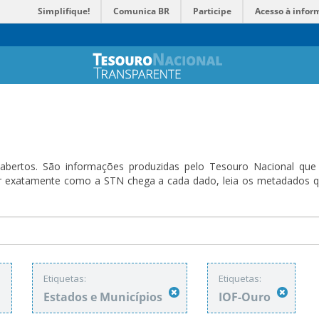
Simplifique!
Comunica BR
Participe
Acesso à infor
bertos. São informações produzidas pelo Tesouro Nacional que sã
ender exatamente como a STN chega a cada dado, leia os metadado
:
Etiquetas:
Etiquetas:
Estados e Municípios
IOF-Ouro