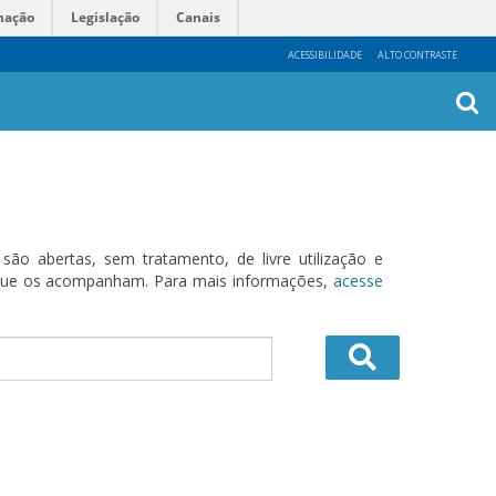
mação
Legislação
Canais
ACESSIBILIDADE
ALTO CONTRASTE
Busca
Avanç
o abertas, sem tratamento, de livre utilização e
s que os acompanham. Para mais informações,
acesse