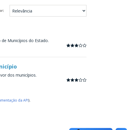
or
o de Municípios do Estado.
nicípio
avor dos municípios.
mentação da API
).