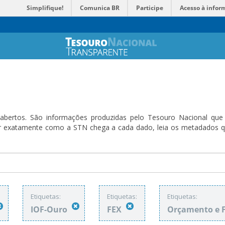
Simplifique!
Comunica BR
Participe
Acesso à infor
bertos. São informações produzidas pelo Tesouro Nacional que sã
ender exatamente como a STN chega a cada dado, leia os metadado
Etiquetas:
Etiquetas:
Etiquetas:
IOF-Ouro
FEX
Orçamento e 