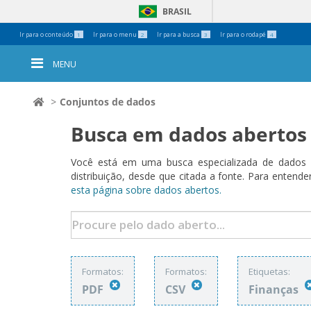
BRASIL
Ferramentas
Ir para o conteúdo
Ir para o menu
Ir para a busca
Ir para o rodapé
1
2
3
4
Pessoais
MENU
Conjuntos de dados
Busca em dados abertos
Você está em uma busca especializada de dados a
distribuição, desde que citada a fonte. Para ent
esta página sobre dados abertos.
Formatos:
Formatos:
Etiquetas:
PDF
CSV
Finanças