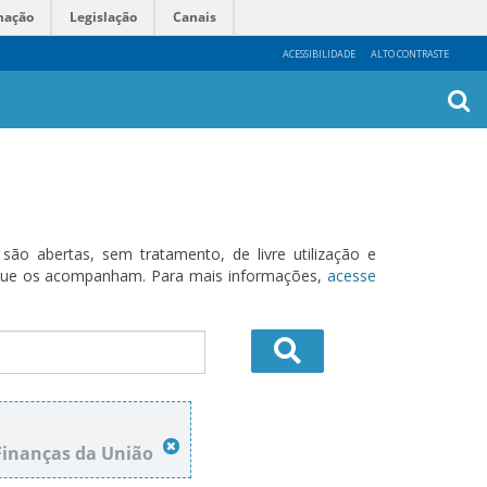
mação
Legislação
Canais
ACESSIBILIDADE
ALTO CONTRASTE
Busca
Avanç
o abertas, sem tratamento, de livre utilização e
s que os acompanham. Para mais informações,
acesse
Finanças da União