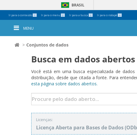
BRASIL
Ferramentas
Ir para o conteúdo
Ir para o menu
Ir para a busca
Ir para o rodapé
1
2
3
4
Pessoais
MENU
Conjuntos de dados
Busca em dados abertos
Você está em uma busca especializada de dados a
distribuição, desde que citada a fonte. Para ent
esta página sobre dados abertos.
Licenças:
Licença Aberta para Bases de Dados (O