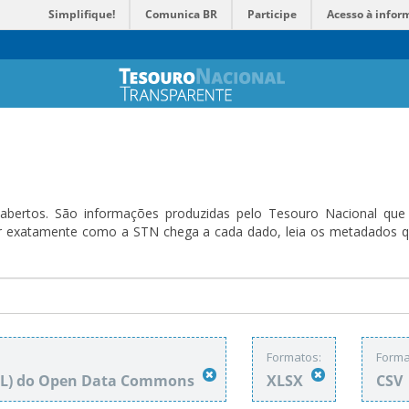
Simplifique!
Comunica BR
Participe
Acesso à infor
bertos. São informações produzidas pelo Tesouro Nacional que sã
ender exatamente como a STN chega a cada dado, leia os metadado
Formatos:
Forma
DbL) do Open Data Commons
XLSX
CSV