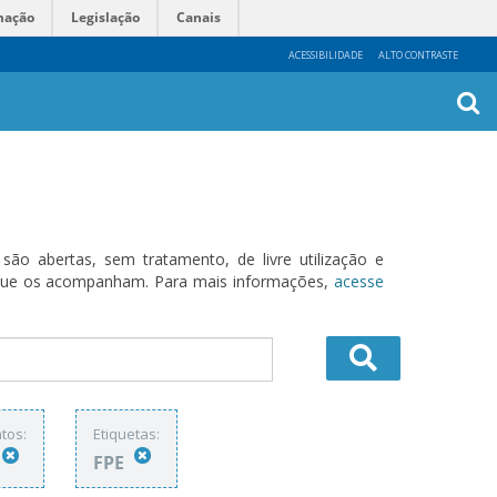
mação
Legislação
Canais
ACESSIBILIDADE
ALTO CONTRASTE
Busca
Avanç
o abertas, sem tratamento, de livre utilização e
s que os acompanham. Para mais informações,
acesse
tos:
Etiquetas:
FPE