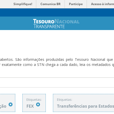
Simplifique!
Comunica BR
Participe
Acesso à infor
bertos. São informações produzidas pelo Tesouro Nacional que sã
ender exatamente como a STN chega a cada dado, leia os metadado
Etiquetas:
Etiquetas:
ação
FEX
Transferências para Estado