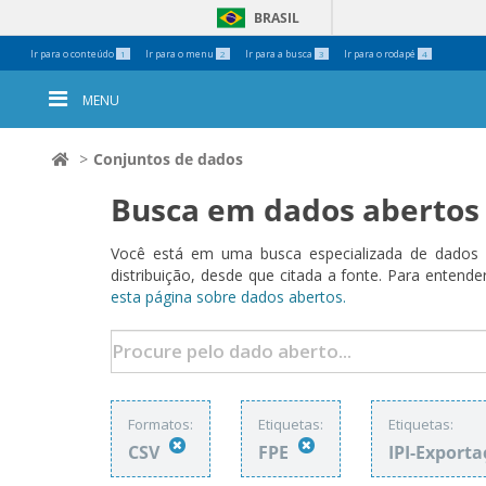
BRASIL
Ferramentas
Ir para o conteúdo
Ir para o menu
Ir para a busca
Ir para o rodapé
1
2
3
4
Pessoais
MENU
Conjuntos de dados
Busca em dados abertos
Você está em uma busca especializada de dados a
distribuição, desde que citada a fonte. Para ent
esta página sobre dados abertos.
Formatos:
Etiquetas:
Etiquetas:
CSV
FPE
IPI-Export