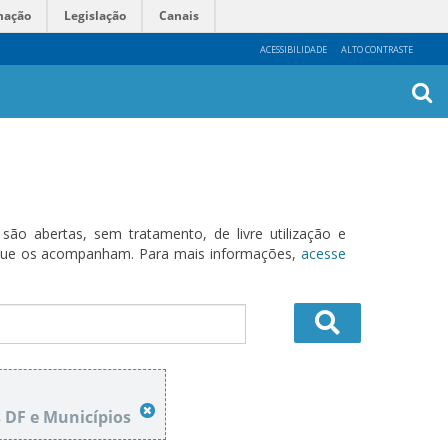
mação
Legislação
Canais
ACESSIBILIDADE
ALTO CONTRASTE
Busca
Avanç
o abertas, sem tratamento, de livre utilização e
s que os acompanham. Para mais informações,
acesse
s DF e Municípios