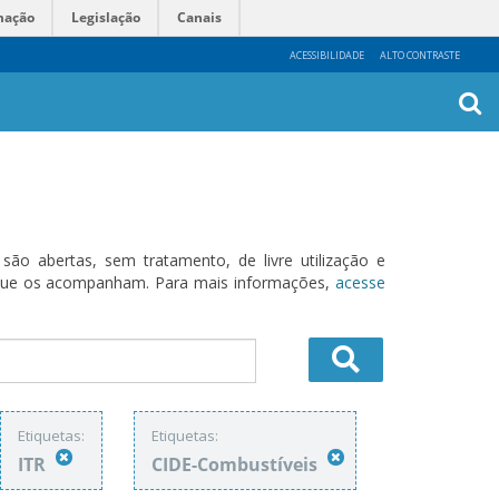
mação
Legislação
Canais
ACESSIBILIDADE
ALTO CONTRASTE
Busca
Avanç
o abertas, sem tratamento, de livre utilização e
s que os acompanham. Para mais informações,
acesse
Etiquetas:
Etiquetas:
ITR
CIDE-Combustíveis