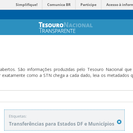
Simplifique!
Comunica BR
Participe
Acesso à infor
bertos. São informações produzidas pelo Tesouro Nacional que sã
ender exatamente como a STN chega a cada dado, leia os metadado
Etiquetas:
Transferências para Estados DF e Municípios