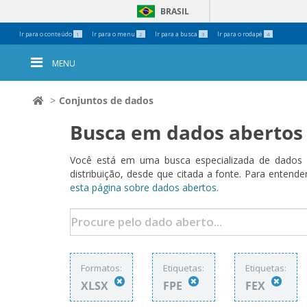
BRASIL
Ferramentas
Ir para o conteúdo
Ir para o menu
Ir para a busca
Ir para o rodapé
1
2
3
4
Pessoais
MENU
Conjuntos de dados
Busca em dados abertos
Você está em uma busca especializada de dados a
distribuição, desde que citada a fonte. Para ent
esta página sobre dados abertos.
Formatos:
Etiquetas:
Etiquetas:
XLSX
FPE
FEX