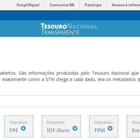
Simplifique!
Comunica BR
Participe
Acesso à infor
bertos. São informações produzidas pelo Tesouro Nacional que sã
ender exatamente como a STN chega a cada dado, leia os metadado
Etiquetas:
Etiquetas:
Etiquetas:
Etiq
FPE
IOF-Ouro
FPM
Est