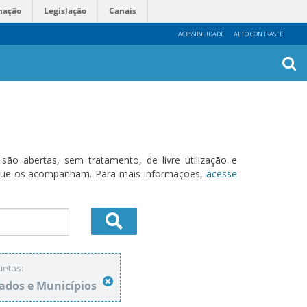
mação
Legislação
Canais
ACESSIBILIDADE
ALTO CONTRASTE
Busca
Avanç
o abertas, sem tratamento, de livre utilização e
s que os acompanham. Para mais informações,
acesse
uetas:
ados e Municípios