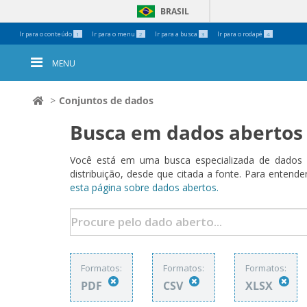
BRASIL
Ferramentas
Ir para o conteúdo
Ir para o menu
Ir para a busca
Ir para o rodapé
1
2
3
4
Pessoais
MENU
Conjuntos de dados
Busca em dados abertos
Você está em uma busca especializada de dados a
distribuição, desde que citada a fonte. Para ent
esta página sobre dados abertos.
Formatos:
Formatos:
Formatos:
PDF
CSV
XLSX