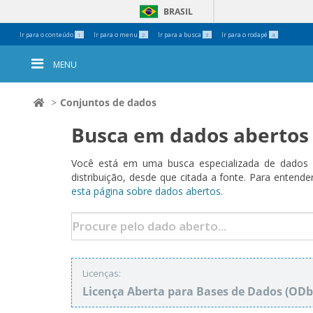
BRASIL
Ferramentas
Ir para o conteúdo
Ir para o menu
Ir para a busca
Ir para o rodapé
1
2
3
4
Pessoais
MENU
Conjuntos de dados
Busca em dados abertos
Você está em uma busca especializada de dados a
distribuição, desde que citada a fonte. Para ent
esta página sobre dados abertos.
Licenças:
Licença Aberta para Bases de Dados (O