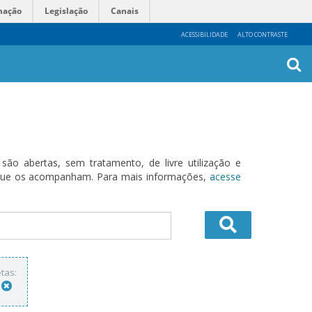
mação
Legislação
Canais
ACESSIBILIDADE
ALTO CONTRASTE
Busca
Avanç
o abertas, sem tratamento, de livre utilização e
s que os acompanham. Para mais informações,
acesse
tas: