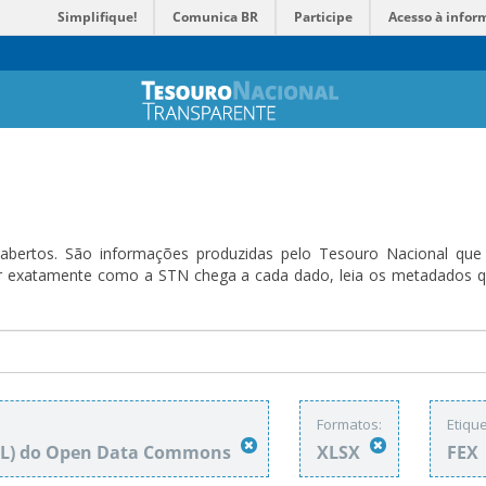
Simplifique!
Comunica BR
Participe
Acesso à infor
bertos. São informações produzidas pelo Tesouro Nacional que sã
ender exatamente como a STN chega a cada dado, leia os metadado
Formatos:
Etique
DbL) do Open Data Commons
XLSX
FEX