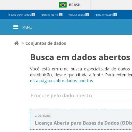
BRASIL
Ferramentas
Ir para o conteúdo
Ir para o menu
Ir para a busca
Ir para o rodapé
1
2
3
4
Pessoais
MENU
Conjuntos de dados
Busca em dados abertos
Você está em uma busca especializada de dados a
distribuição, desde que citada a fonte. Para ent
esta página sobre dados abertos.
Licenças:
Licença Aberta para Bases de Dados (O