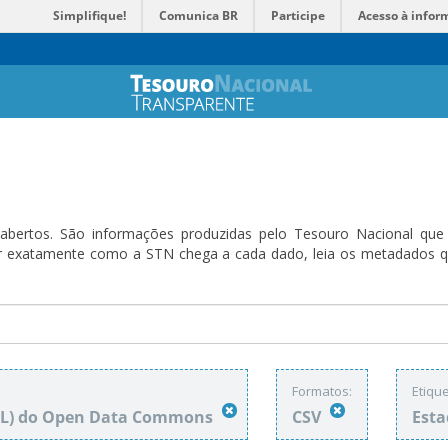
Simplifique!
Comunica BR
Participe
Acesso à infor
bertos. São informações produzidas pelo Tesouro Nacional que sã
ender exatamente como a STN chega a cada dado, leia os metadado
Formatos:
Etique
DbL) do Open Data Commons
CSV
Esta