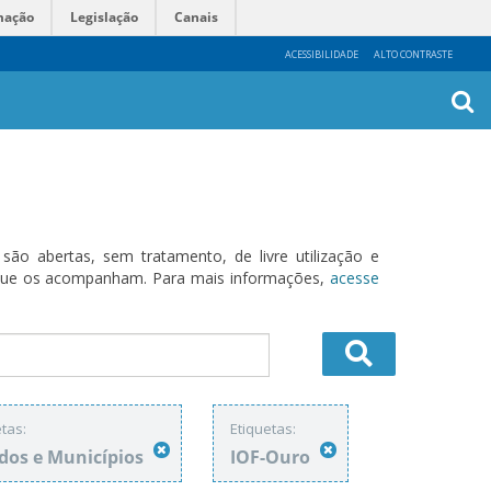
mação
Legislação
Canais
ACESSIBILIDADE
ALTO CONTRASTE
Busca
Avanç
o abertas, sem tratamento, de livre utilização e
s que os acompanham. Para mais informações,
acesse
tas:
Etiquetas:
dos e Municípios
IOF-Ouro