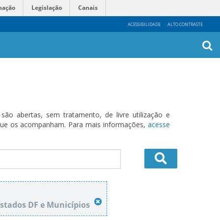
mação
Legislação
Canais
ACESSIBILIDADE
ALTO CONTRASTE
Busca
Avanç
o abertas, sem tratamento, de livre utilização e
s que os acompanham. Para mais informações,
acesse
Estados DF e Municípios