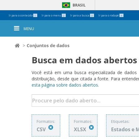
BRASIL
Ferramentas
Ir para o conteúdo
Ir para o menu
Ir para a busca
Ir para o rodapé
1
2
3
4
Pessoais
MENU
Conjuntos de dados
Busca em dados abertos
Você está em uma busca especializada de dados a
distribuição, desde que citada a fonte. Para ent
esta página sobre dados abertos.
Formatos:
Formatos:
Etiquetas:
CSV
XLSX
Estados e 