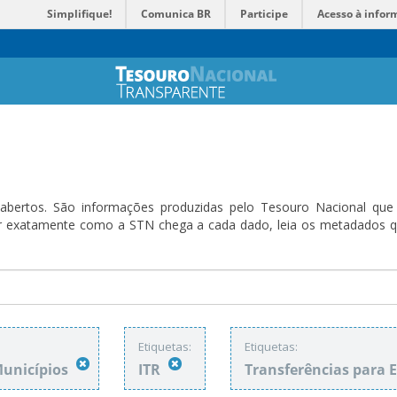
Simplifique!
Comunica BR
Participe
Acesso à infor
bertos. São informações produzidas pelo Tesouro Nacional que sã
ender exatamente como a STN chega a cada dado, leia os metadado
Etiquetas:
Etiquetas:
Municípios
ITR
Transferências para 