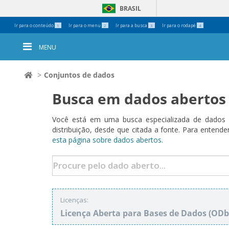
BRASIL
Ferramentas
Ir para o conteúdo
Ir para o menu
Ir para a busca
Ir para o rodapé
1
2
3
4
Pessoais
MENU
Conjuntos de dados
Busca em dados abertos
Você está em uma busca especializada de dados a
distribuição, desde que citada a fonte. Para ent
esta página sobre dados abertos.
Licenças:
Licença Aberta para Bases de Dados (O