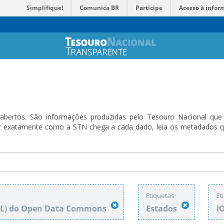
Simplifique!
Comunica BR
Participe
Acesso à infor
bertos. São informações produzidas pelo Tesouro Nacional que sã
ender exatamente como a STN chega a cada dado, leia os metadado
Etiquetas:
Et
DbL) do Open Data Commons
Estados
I