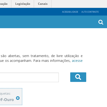
mação
Legislação
Canais
ACESSIBILIDADE
ALTO CONTRASTE
Busca
Avanç
o abertas, sem tratamento, de livre utilização e
s que os acompanham. Para mais informações,
acesse
iquetas:
OF-Ouro