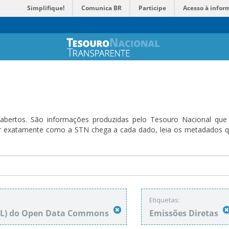
Simplifique!
Comunica BR
Participe
Acesso à infor
bertos. São informações produzidas pelo Tesouro Nacional que sã
ender exatamente como a STN chega a cada dado, leia os metadado
Etiquetas:
DbL) do Open Data Commons
Emissões Diretas