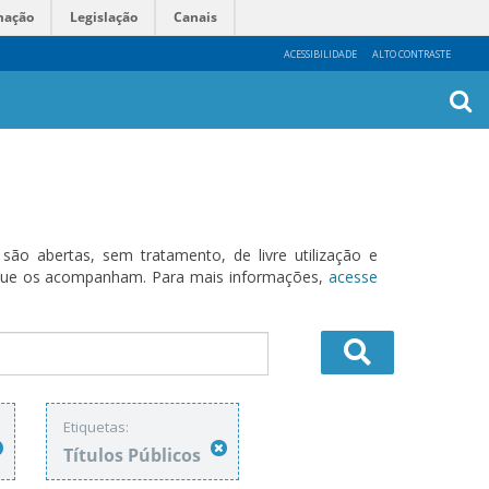
mação
Legislação
Canais
ACESSIBILIDADE
ALTO CONTRASTE
Busca
Avanç
o abertas, sem tratamento, de livre utilização e
s que os acompanham. Para mais informações,
acesse
Etiquetas:
Títulos Públicos