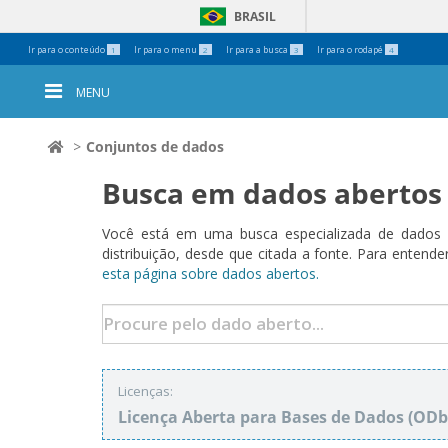
BRASIL
Ferramentas
Ir para o conteúdo
Ir para o menu
Ir para a busca
Ir para o rodapé
1
2
3
4
Pessoais
MENU
Conjuntos de dados
Busca em dados abertos
Você está em uma busca especializada de dados a
distribuição, desde que citada a fonte. Para ent
esta página sobre dados abertos.
Licenças:
Licença Aberta para Bases de Dados (O