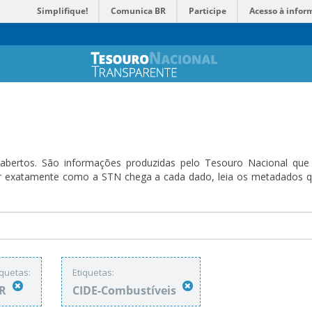
Simplifique!
Comunica BR
Participe
Acesso à infor
bertos. São informações produzidas pelo Tesouro Nacional que sã
ender exatamente como a STN chega a cada dado, leia os metadado
iquetas:
Etiquetas:
TR
CIDE-Combustíveis