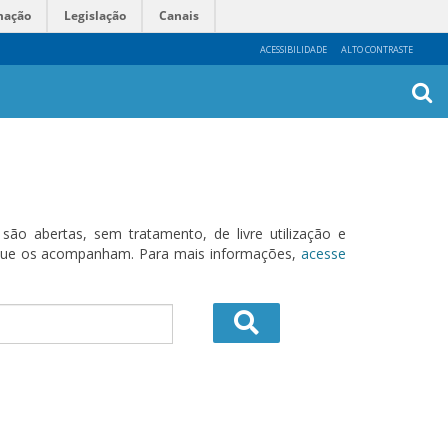
mação
Legislação
Canais
ACESSIBILIDADE
ALTO CONTRASTE
Busca
Avanç
o abertas, sem tratamento, de livre utilização e
s que os acompanham. Para mais informações,
acesse