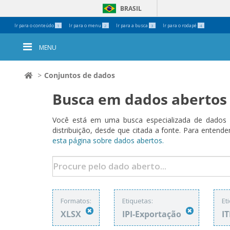
BRASIL
Ferramentas
Ir para o conteúdo
Ir para o menu
Ir para a busca
Ir para o rodapé
1
2
3
4
Pessoais
MENU
Conjuntos de dados
Busca em dados abertos
Você está em uma busca especializada de dados a
distribuição, desde que citada a fonte. Para ent
esta página sobre dados abertos.
Formatos:
Etiquetas:
Et
XLSX
IPI-Exportação
I