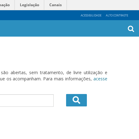
mação
Legislação
Canais
ACESSIBILIDADE
ALTO CONTRASTE
Busca
Avanç
o abertas, sem tratamento, de livre utilização e
s que os acompanham. Para mais informações,
acesse