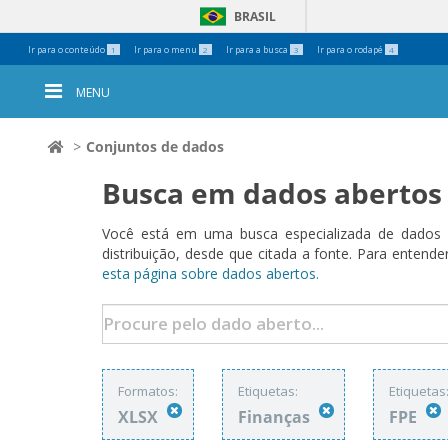
BRASIL
Ferramentas
Ir para o conteúdo
Ir para o menu
Ir para a busca
Ir para o rodapé
1
2
3
4
Pessoais
MENU
Conjuntos de dados
Busca em dados abertos
Você está em uma busca especializada de dados a
distribuição, desde que citada a fonte. Para ent
esta página sobre dados abertos.
Formatos:
Etiquetas:
Etiquetas
XLSX
Finanças
FPE