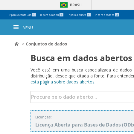
BRASIL
Ferramentas
Ir para o conteúdo
Ir para o menu
Ir para a busca
Ir para o rodapé
1
2
3
4
Pessoais
MENU
Conjuntos de dados
Busca em dados abertos
Você está em uma busca especializada de dados a
distribuição, desde que citada a fonte. Para ent
esta página sobre dados abertos.
Licenças:
Licença Aberta para Bases de Dados (O