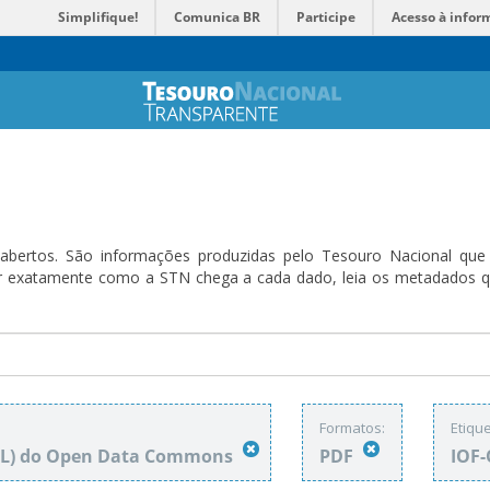
Simplifique!
Comunica BR
Participe
Acesso à infor
bertos. São informações produzidas pelo Tesouro Nacional que sã
ender exatamente como a STN chega a cada dado, leia os metadado
Formatos:
Etique
DbL) do Open Data Commons
PDF
IOF