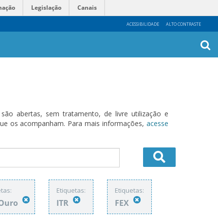
mação
Legislação
Canais
ACESSIBILIDADE
ALTO CONTRASTE
Busca
Avanç
o abertas, sem tratamento, de livre utilização e
s que os acompanham. Para mais informações,
acesse
tas:
Etiquetas:
Etiquetas:
-Ouro
ITR
FEX