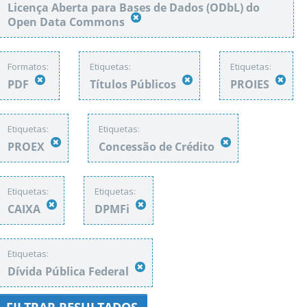
Licença Aberta para Bases de Dados (ODbL) do
Open Data Commons
Formatos:
Etiquetas:
Etiquetas:
PDF
Títulos Públicos
PROIES
Etiquetas:
Etiquetas:
PROEX
Concessão de Crédito
Etiquetas:
Etiquetas:
CAIXA
DPMFi
Etiquetas:
Dívida Pública Federal