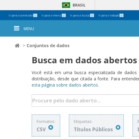
BRASIL
Ferramentas
Ir para o conteúdo
Ir para o menu
Ir para a busca
Ir para o rodapé
1
2
3
4
Pessoais
MENU
Conjuntos de dados
Busca em dados abertos
Você está em uma busca especializada de dados a
distribuição, desde que citada a fonte. Para ent
esta página sobre dados abertos.
Formatos:
Etiquetas:
CSV
Títulos Públicos