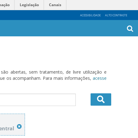
mação
Legislação
Canais
ACESSIBILIDADE
ALTO CONTRASTE
Busca
Avanç
o abertas, sem tratamento, de livre utilização e
s que os acompanham. Para mais informações,
acesse
entral