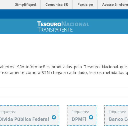
Simplifique!
Comunica BR
Participe
Acesso à infor
bertos. São informações produzidas pelo Tesouro Nacional que sã
ender exatamente como a STN chega a cada dado, leia os metadado
Etiquetas:
Etiquetas:
Etiquetas:
Dívida Pública Federal
DPMFi
Banco C